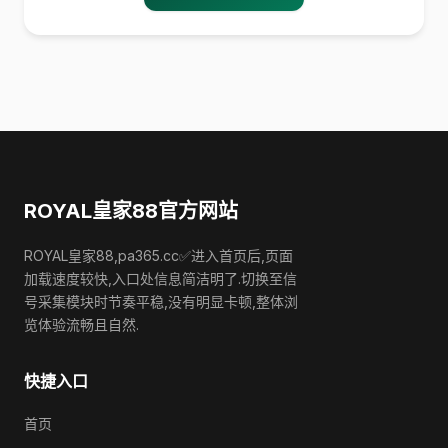
ROYAL皇家88官方网站
ROYAL皇家88,pa365.cc✅进入首页后,页面
加载速度较快,入口处信息简洁明了.切换至信
号采集模块时节奏平稳,没有明显卡顿,整体浏
览体验流畅且自然.
快捷入口
首页