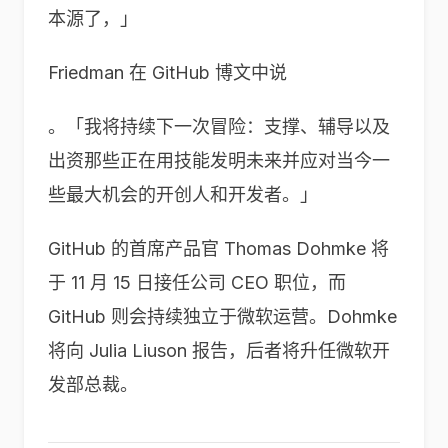
本源了，」
Friedman 在 GitHub 博文中说
。「我将持续下一次冒险：支撑、辅导以及
出资那些正在用技能发明未来并应对当今一
些最大机会的开创人和开发者。」
GitHub 的首席产品官 Thomas Dohmke 将
于 11 月 15 日接任公司 CEO 职位，而
GitHub 则会持续独立于微软运营。Dohmke
将向 Julia Liuson 报告，后者将升任微软开
发部总裁。