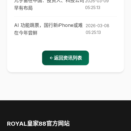
元宇宙在中国：投资人、科技公司
2026-03-09
早有布局
05:25:13
AI 功能跳票，国行新iPhone或难
2026-03-08
在今年尝鲜
05:25:13
返回资讯列表
ROYAL皇家88官方网站