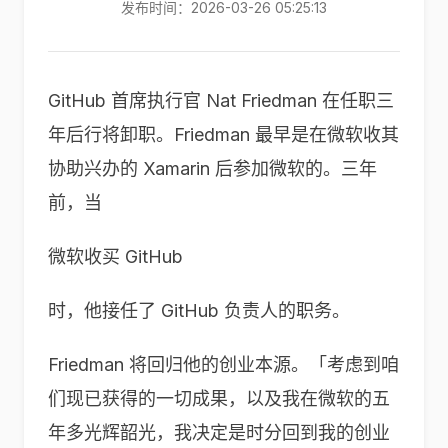
发布时间：2026-03-26 05:25:13
GitHub 首席执行官 Nat Friedman 在任职三
年后行将卸职。Friedman 最早是在微软收其
协助兴办的 Xamarin 后参加微软的。三年
前，当
微软收买 GitHub
时，他接任了 GitHub 负责人的职务。
Friedman 将回归他的创业本源。「考虑到咱
们现已获得的一切成果，以及我在微软的五
年多光辉韶光，我决定是时分回到我的创业