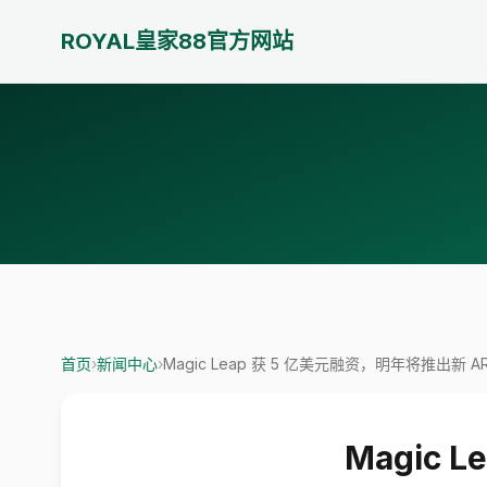
ROYAL皇家88官方网站
首页
›
新闻中心
›
Magic Leap 获 5 亿美元融资，明年将推出新 A
Magic 