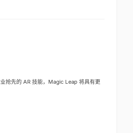
的 AR 技能，Magic Leap 将具有更