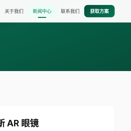
关于我们
新闻中心
联系我们
获取方案
新 AR 眼镜