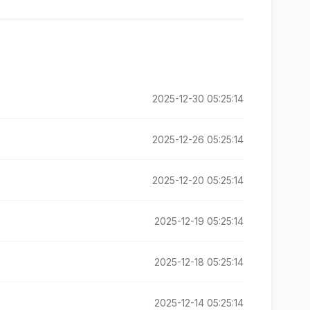
2025-12-30 05:25:14
2025-12-26 05:25:14
2025-12-20 05:25:14
2025-12-19 05:25:14
2025-12-18 05:25:14
2025-12-14 05:25:14