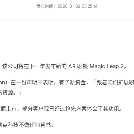
发布时间：2026-01-02 05:25:14
公司将在下一年发布新的 AR 眼镜 Magic Leap 2。
nson）在一份声明中表明，有了新资金，「跟着咱们扩展职业抢先
的资源。」
下一年全面上市，部分客户现已经过抢先方案体会了其功用。
动点科技不做任何背书。