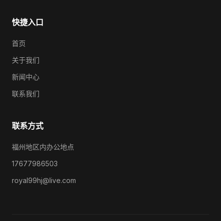
快捷入口
首页
关于我们
新闻中心
联系我们
联系方式
福州地区内办公地点
17677986503
royal99hj@live.com