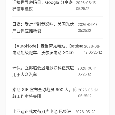
迎接世界密码日，Google 分享密
2026-06-15
码使用建议
05:25:12
日媒：受对华制裁影响，美国光伏
2026-06-13
产业供应链断裂
05:25:12
【AutoNode】麦当劳充电站、Battista
2026-06-
电动超级跑车、沃尔沃电动 XC40
12 05:25:12
环保，立邦超低温电泳涂料正式应
2026-06-11
用于大众汽车
05:25:12
索尼 SIE 宣布全球裁员 900 人，伦
2026-05-24
敦工作室将关闭
05:25:12
比亚迪正式发布刀片电池 已经进
2026-05-23