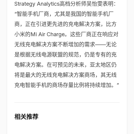
Strategy Analytics高档分析师吴怡雯表明：
“智能手机厂商，尤其是我国的智能手机厂
商，正在引进更先进的充电解决方案，比方
小米的Mi Air Charge。这些厂商正在响应对
无线充电解决方案不断增加的需求——无论
是根据无线电源联盟的规范，仍是专有的充
电解决方案。在可预见的未来，亚太地区仍
将是最大的无线充电解决方案商场，其无线
充电智能手机的商场存量比例将持续增加。”
相关推荐