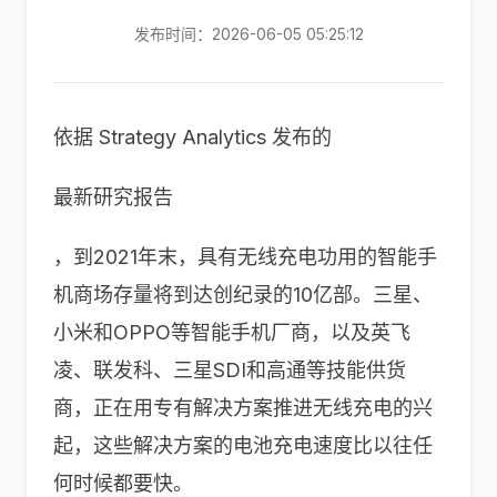
发布时间：2026-06-05 05:25:12
依据 Strategy Analytics 发布的
最新研究报告
，到2021年末，具有无线充电功用的智能手
机商场存量将到达创纪录的10亿部。三星、
小米和OPPO等智能手机厂商，以及英飞
凌、联发科、三星SDI和高通等技能供货
商，正在用专有解决方案推进无线充电的兴
起，这些解决方案的电池充电速度比以往任
何时候都要快。