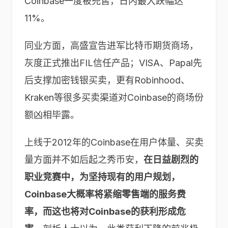
Coinbase一度被兜售，日内最大跌幅达
11%。
同业方面，高盛宣告进军比特币期货商场，
灰度正式推出FIL信任产品；VISA、Papal先
后支撑加密钱银买卖，更有Robinhood、
Kraken等很多买卖渠道对Coinbase的商场份
额凶相毕露。
上线于2012年的Coinbase在用户体量、买卖
量方面并不如后起之秀币安，
在日益剧烈的
职业竞赛中，为坚持现有的用户规划，
Coinbase
大概率将紧缩零售端的服务费
率，而这也将对
Coinbase
的获利形成危