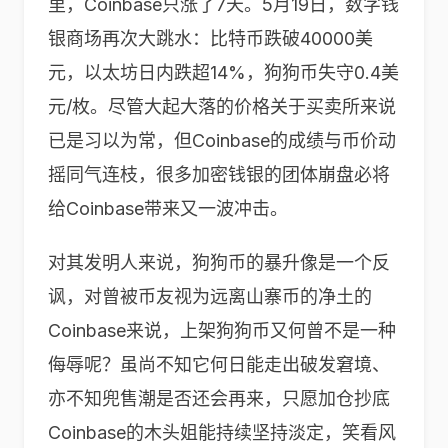
里，Coinbase只涨了7天。5月19日，数字钱
银商场再次大跳水：比特币跌破40000美
元，以太坊日内跌超14%，狗狗币失守0.4美
元/枚。尽管大起大落的价格关于买卖所来说
已是习以为常，但Coinbase的成绩与币价动
摇同气连枝，很多加密钱银的团体崩盘必将
给Coinbase带来又一波冲击。
对其发明人来说，狗狗币的暴升像是一个反
讽，对曾被币友视为远离山寨币的净土的
Coinbase来说，上架狗狗币又何曾不是一种
侮辱呢？虽尚不知它何日能走出破发窘境、
亦不知兜售潮是否还会再来，只愿加仓抄底
Coinbase的木头姐能持续坚持淡定，笑看风