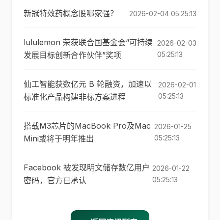
新冠特效药概念股哪家强？
2026-02-04 05:25:13
lululemon 荣获联合国基金会“可持续
2026-02-03
发展目标创新合作伙伴”奖项
05:25:13
仙工智能获数亿元 B 轮融资，加速以
2026-02-01
标准化产品构建非标方案进程
05:25:13
搭载M3芯片的MacBook Pro及Mac
2026-01-25
Mini或将于明年推出
05:25:13
Facebook 被发现明文储存数亿用户
2026-01-22
密码，官方已承认
05:25:13