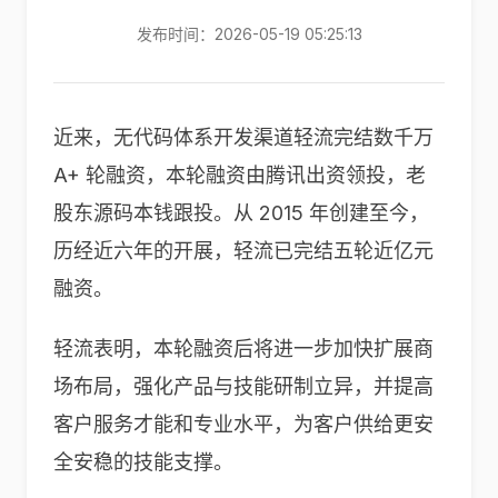
发布时间：2026-05-19 05:25:13
近来，无代码体系开发渠道轻流完结数千万
A+ 轮融资，本轮融资由腾讯出资领投，老
股东源码本钱跟投。从 2015 年创建至今，
历经近六年的开展，轻流已完结五轮近亿元
融资。
轻流表明，本轮融资后将进一步加快扩展商
场布局，强化产品与技能研制立异，并提高
客户服务才能和专业水平，为客户供给更安
全安稳的技能支撑。