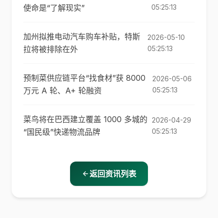
使命是“了解现实”
05:25:13
加州拟推电动汽车购车补贴，特斯
2026-05-10
拉将被排除在外
05:25:13
预制菜供应链平台“找食材”获 8000
2026-05-06
万元 A 轮、A+ 轮融资
05:25:13
菜鸟将在巴西建立覆盖 1000 多城的
2026-04-29
“国民级”快递物流品牌
05:25:13
返回资讯列表