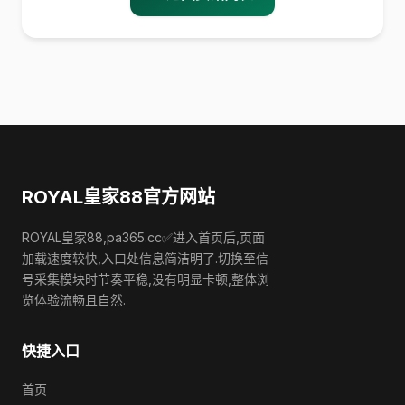
ROYAL皇家88官方网站
ROYAL皇家88,pa365.cc✅进入首页后,页面
加载速度较快,入口处信息简洁明了.切换至信
号采集模块时节奏平稳,没有明显卡顿,整体浏
览体验流畅且自然.
快捷入口
首页