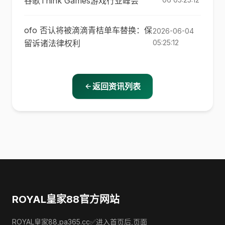
谷歌Think Games游戏行业峰会
ofo 否认将被滴滴青桔单车替换：保
2026-06-04
留诉诸法律权利
05:25:12
返回资讯列表
ROYAL皇家88官方网站
ROYAL皇家88,pa365.cc✅进入首页后,页面