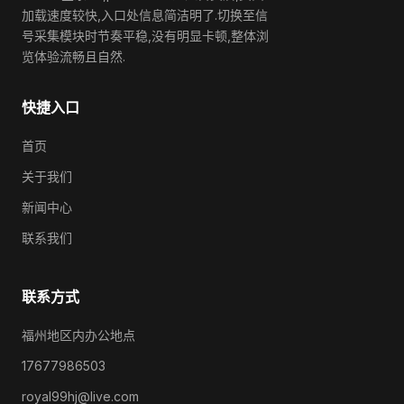
加载速度较快,入口处信息简洁明了.切换至信
号采集模块时节奏平稳,没有明显卡顿,整体浏
览体验流畅且自然.
快捷入口
首页
关于我们
新闻中心
联系我们
联系方式
福州地区内办公地点
17677986503
royal99hj@live.com