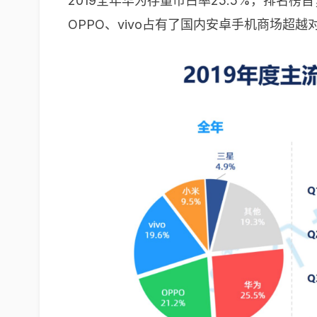
2019全年华为存量市占率25.5%，排名榜首
OPPO、vivo占有了国内安卓手机商场超