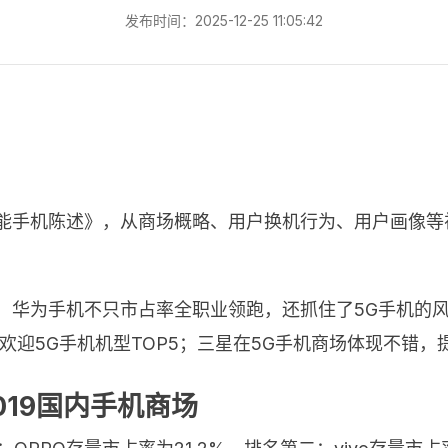
发布时间：2025-12-25 11:05:42
智能手机陈述》，从商场概略、用户换机行为、用户画像等
，华为手机不只市占率全职业领跑，还抓住了5G手机的风
受欢迎5G手机机型TOP5；三星在5G手机商场体现不错
19国内手机商场