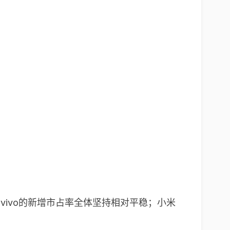
vivo的新增市占率全体坚持相对平稳；小米