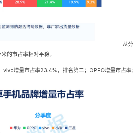
从
、小米的市占率相对平稳。
；vivo增量市占率23.4%，排名第二；OPPO增量市占率