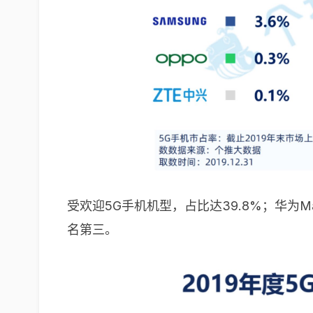
受欢迎5G手机机型，占比达39.8%；华为Mat
名第三。