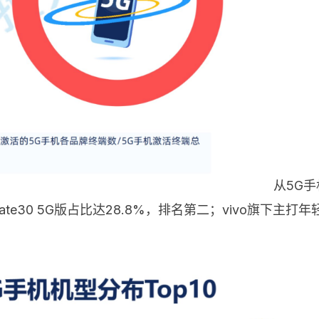
从5G手
e30 5G版占比达28.8%，排名第二；vivo旗下主打年轻人