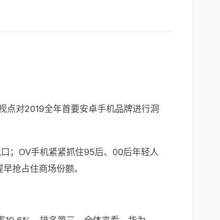
视点对2019全年首要安卓手机品牌进行洞
口；OV手机紧紧抓住95后、00后年轻人
，提早抢占住商场份额。