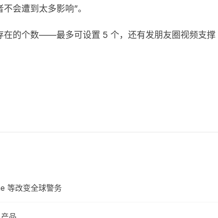
者不会遭到太多影响”。
的个数——最多可设置 5 个，还有发朋友圈视频支撑 A
ne 等改变全球警务
 产品