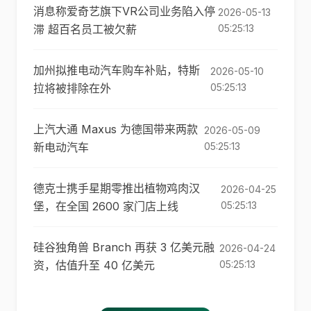
消息称爱奇艺旗下VR公司业务陷入停
2026-05-13
滞 超百名员工被欠薪
05:25:13
加州拟推电动汽车购车补贴，特斯
2026-05-10
拉将被排除在外
05:25:13
上汽大通 Maxus 为德国带来两款
2026-05-09
新电动汽车
05:25:13
德克士携手星期零推出植物鸡肉汉
2026-04-25
堡，在全国 2600 家门店上线
05:25:13
硅谷独角兽 Branch 再获 3 亿美元融
2026-04-24
资，估值升至 40 亿美元
05:25:13