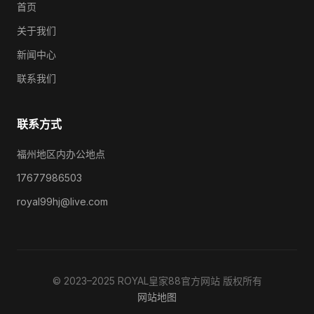
首页
关于我们
新闻中心
联系我们
联系方式
福州地区内办公地点
17677986503
royal99hj@live.com
© 2023–2025 ROYAL皇家88官方网站 版权所有
网站地图