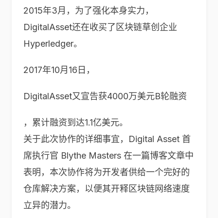
2015年3月，为了强化本身实力，
DigitalAsset还在收买了区块链草创企业
Hyperledger。
2017年10月16日，
DigitalAsset又宣告获4000万美元B轮融资
，累计融资到达1.1亿美元。
关于此次协作的详细事宜，Digital Asset 首
席执行官 Blythe Masters 在一篇博客文章中
表明，本次协作将为开发者供给一个完好的
仓库解决方案，以便其开释区块链网络速度
立异的潜力。