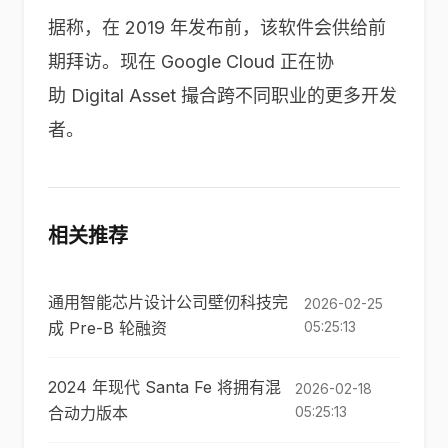
据称，在 2019 年发布前，该软件会供给前
期拜访。现在 Google Cloud 正在协
助 Digital Asset 撮合跨不同职业的更多开发
者。
相关推荐
通用智能芯片设计公司壁仞科技完
2026-02-25
成 Pre-B 轮融资
05:25:13
2024 年现代 Santa Fe 将拥有混
2026-02-18
合动力版本
05:25:13