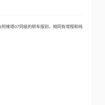
与阿维塔07同级的轿车版别，相同有增程和纯