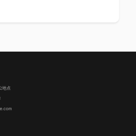
公地点
3
ve.com