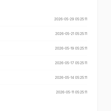
2026-05-29 05:25:11
2026-05-21 05:25:11
2026-05-19 05:25:11
2026-05-17 05:25:11
2026-05-14 05:25:11
2026-05-11 05:25:11