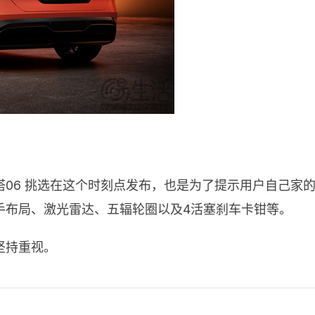
06 挑选在这个时刻点发布，也是为了提示用户自己家
手布局、激光雷达、五辐轮圈以及4活塞刹车卡钳等。
坚持重视。