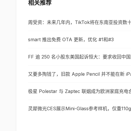
相关推荐
周受资：未来几年内，TikTok将在东南亚投资数
smart 推出免费 OTA 更新，优化 #1和#3
FF 逾 250 名小股东美国起诉恒大：要求收回中
又要多掏钱了，旧款 Apple Pencil 并不能在新 iPa
极星 Polestar 与 Zaptec 联姻成为欧洲家庭充
灵犀微光CES展示Mini-Glass参考样机，仅重110g