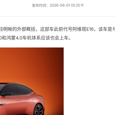
发布时间：2026-06-01 05:25:11
较明晰的外部概括，这部车此前代号阿维塔E16，该车是
0和鸿蒙4.0车机体系应该也会上车。