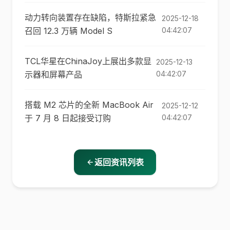
动力转向装置存在缺陷，特斯拉紧急
2025-12-18
召回 12.3 万辆 Model S
04:42:07
TCL华星在ChinaJoy上展出多款显
2025-12-13
示器和屏幕产品
04:42:07
搭载 M2 芯片的全新 MacBook Air
2025-12-12
于 7 月 8 日起接受订购
04:42:07
返回资讯列表