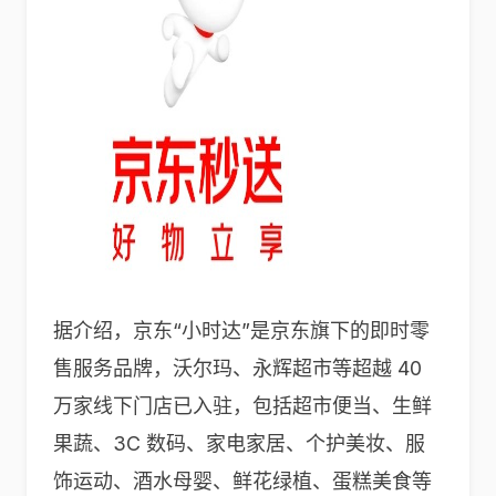
据介绍，京东“小时达”是京东旗下的即时零
售服务品牌，沃尔玛、永辉超市等超越 40
万家线下门店已入驻，包括超市便当、生鲜
果蔬、3C 数码、家电家居、个护美妆、服
饰运动、酒水母婴、鲜花绿植、蛋糕美食等