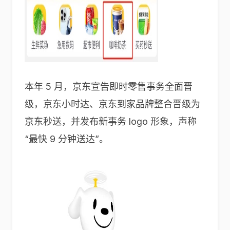
本年 5 月，京东宣告即时零售事务全面晋
级，京东小时达、京东到家品牌整合晋级为
京东秒送，并发布新事务 logo 形象，声称
“最快 9 分钟送达”。