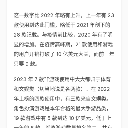
这一数字比 2022 年略有上升，上一年有 23
款使用到达此门槛，略低于 2021 年创下的
28 款记载。与疫情前比较，2020 年有了明
显的增加。在疫情高峰期，21 款使用和游戏
的用户开销打破了 10 亿美元大关，而前一年
只要 9 款。
2023 年 7 款非游戏使用中大大都归于体育
和文娱类（切当地说是各两款）。在 2022
年上榜的四款使用中，有三款来自文娱类。
角色扮演游戏是本年合格的最大手游品类，
19 款游戏中有 5 款到达 10 亿美元，低于上
一年的 6 款。战略游戏数量排名第二，共有