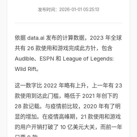
发布时间：2026-01-01 05:25:13
依据 data.ai 发布的计算数据，2023 年全球
共有 26 款使用和游戏完成此方针，包含
Audible、ESPN 和 League of Legends:
Wild Rift。
这一数字比 2022 年略有上升，上一年有 23
款使用到达此门槛，略低于 2021 年创下的
28 款记载。与疫情前比较，2020 年有了明
显的增加。在疫情高峰期，21 款使用和游戏
的用户开销打破了 10 亿美元大关，而前一年