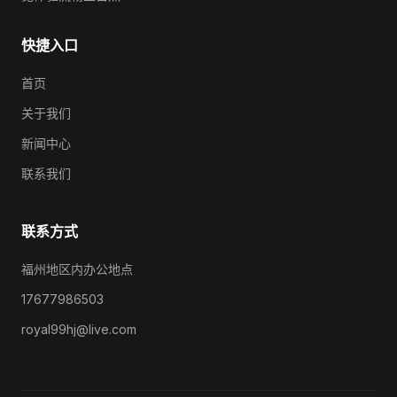
快捷入口
首页
关于我们
新闻中心
联系我们
联系方式
福州地区内办公地点
17677986503
royal99hj@live.com