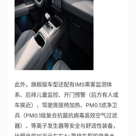
此外，旗舰版车型还配有IMS乘客监测体
系、后排儿童监控、开门预警（后方有人或
车挨近）、驾驶席座椅加热、PM0.1滤净卫
兵（PM0.1级复合抗菌抗病毒高效空气过滤
器）、等离子发生器等安全与舒适性装备，