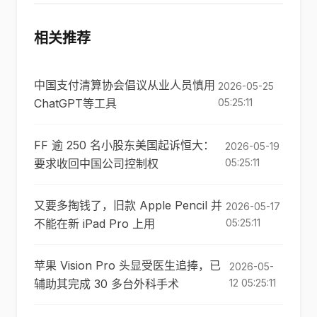
相关推荐
中国支付清算协会倡议从业人员慎用
2026-05-25
ChatGPT等工具
05:25:11
FF 逾 250 名小股东美国起诉恒大：
2026-05-19
要求收回中国公司控制权
05:25:11
又要多掏钱了，旧款 Apple Pencil 并
2026-05-17
不能在新 iPad Pro 上用
05:25:11
苹果 Vision Pro 头显受医生追捧，已
2026-05-
辅助其完成 30 多台外科手术
12 05:25:11