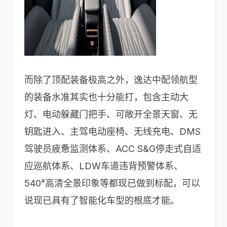
而除了顶配装备极高之外，逸达中配领航型
的装备水准其实也十分能打，包含主动大
灯、电动躲藏门把手、可敞开全景天窗、无
钥匙进入、主驾电动座椅、无线充电、DMS
驾驶员疲惫监测体系、ACC S&G停走式自适
应巡航体系、LDW车道违背预警体系、
540°高清全景印象等都现已做到标配，可以
说现已具有了智能化车型的根底才能。