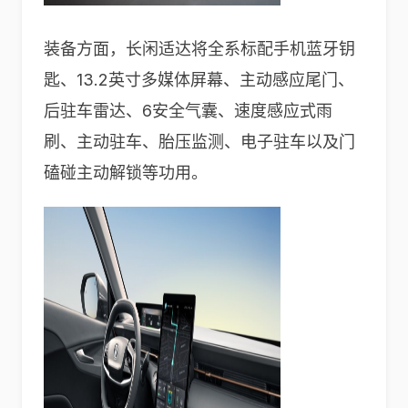
装备方面，长闲适达将全系标配手机蓝牙钥
匙、13.2英寸多媒体屏幕、主动感应尾门、
后驻车雷达、6安全气囊、速度感应式雨
刷、主动驻车、胎压监测、电子驻车以及门
磕碰主动解锁等功用。