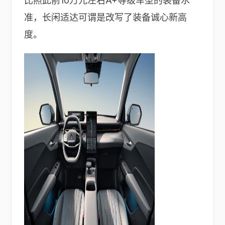
比照此前10万元左右A+等级车型的装备水
准，长闲适达可谓是改写了装备诚心新高
度。