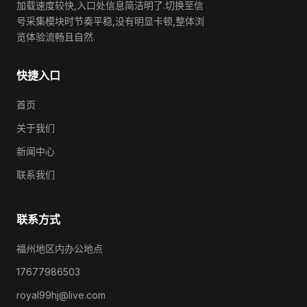
加载速度较快,入口处信息简洁明了.切换至信
号采集模块时节奏平稳,没有明显卡顿,整体浏
览体验流畅且自然.
快捷入口
首页
关于我们
新闻中心
联系我们
联系方式
福州地区内办公地点
17677986503
royal99hj@live.com