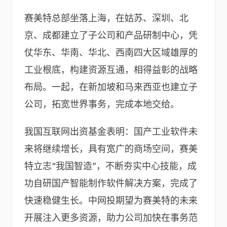
赛美特总部坐落上海，在姑苏、深圳、北
京、成都建立了子公司和产品研制中心，凭
仗华东、华南、华北、西南四大区域雄厚的
工业根底，构建资源互通，相得益彰的战略
布局。一起，在新加坡和马来西亚也建立子
公司，拓宽世界事务，完成本地交给。
我国互联网出资基金表明：国产工业软件未
来将继续增长，具有宽广的商场空间，赛美
特立志“我国智造”，不断夯实中心技能，成
功自研国产智能制作软件解决方案，完成了
快速稳健生长。中网投期望为赛美特的未来
开展注入更多资源，助力公司加快在事务范