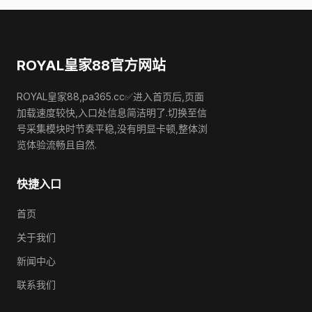
ROYAL皇家88官方网站
ROYAL皇家88,pa365.cc✅进入首页后,页面
加载速度较快,入口处信息简洁明了.切换至信
号采集模块时节奏平稳,没有明显卡顿,整体浏
览体验流畅且自然.
快捷入口
首页
关于我们
新闻中心
联系我们