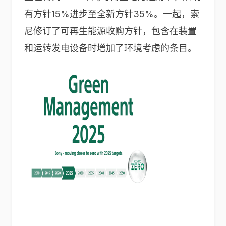
有方针15%进步至全新方针35%。一起，索
尼修订了可再生能源收购方针，包含在装置
和运转发电设备时增加了环境考虑的条目。