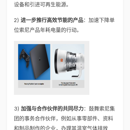
设备和引进可再生能源。
2)
进一步推行高效节能的产品
：加速下降单
位索尼产品年耗电量的行动。
3)
加强与合作伙伴的共同尽力
：鼓舞索尼集
团的事务合作伙伴，例如从事零部件、资料
和制品制作的企业，办理其温室气体排放