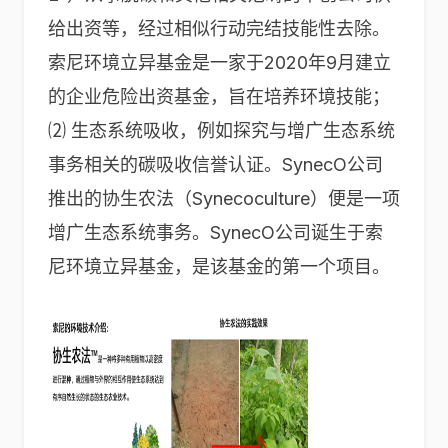
给出资等，经过相似行动完结技能性去除。
索尼环境立异基金是一家于2020年9月建立
的企业危险出资基金，旨在培养环境技能；
⑵ 生态系统吸收，例如探究与增广生态系统
事务相关的碳吸收信誉认证。SynecO公司
推出的协生农法（Synecoculture）便是一项
增广生态系统事务。SynecO公司诞生于索
尼环境立异基金，是该基金的第一个项目。