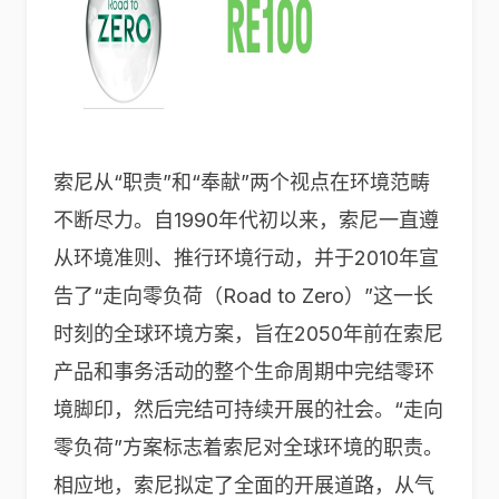
索尼从“职责”和“奉献”两个视点在环境范畴
不断尽力。自1990年代初以来，索尼一直遵
从环境准则、推行环境行动，并于2010年宣
告了“走向零负荷（Road to Zero）”这一长
时刻的全球环境方案，旨在2050年前在索尼
产品和事务活动的整个生命周期中完结零环
境脚印，然后完结可持续开展的社会。“走向
零负荷”方案标志着索尼对全球环境的职责。
相应地，索尼拟定了全面的开展道路，从气