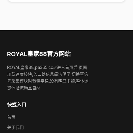
ROYAL皇家88官方网站
ROYAL皇家88,pa365.cc✅进入首页后,页面
加载速度较快,入口处信息简洁明了.切换至信
号采集模块时节奏平稳,没有明显卡顿,整体浏
览体验流畅且自然.
快捷入口
首页
关于我们