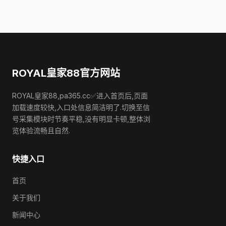
ROYAL皇家88官方网站
ROYAL皇家88,pa365.cc✅进入首页后,页面
加载速度较快,入口处信息简洁明了.切换至信
号采集模块时节奏平稳,没有明显卡顿,整体浏
览体验流畅且自然.
快捷入口
首页
关于我们
新闻中心