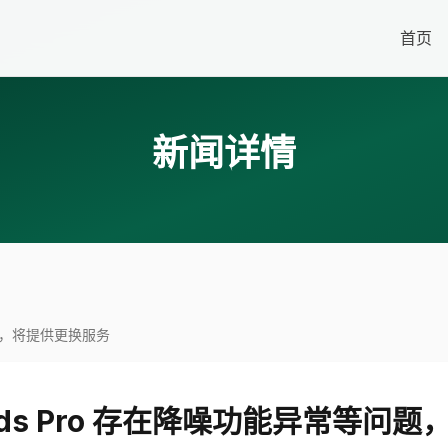
首页
新闻详情
问题，将提供更换服务
Pods Pro 存在降噪功能异常等问