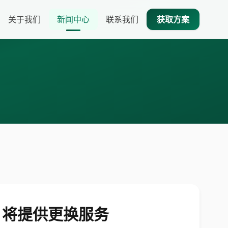
关于我们
新闻中心
联系我们
获取方案
题，将提供更换服务