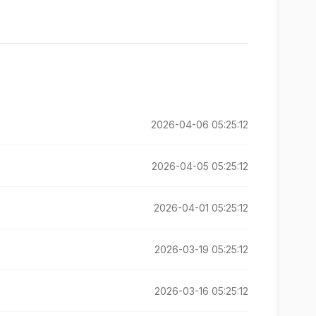
2026-04-06 05:25:12
2026-04-05 05:25:12
2026-04-01 05:25:12
2026-03-19 05:25:12
2026-03-16 05:25:12