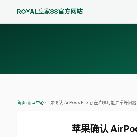
ROYAL皇家88官方网站
首页
›
新闻中心
›
苹果确认 AirPods Pro 存在降噪功能异常等
苹果确认 Air