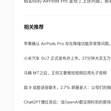
假如你的 AirPods Pro 呈现了上述问题
相关推荐
苹果确认 AirPods Pro 存在降噪功能异常等
小米汽车 SU7 正式发布并上市，27分钟大定五
马桶 MT之后，王欣又要推短视频应用丸子视频
超 9 成能语音聊天，2.7% 屏蔽家人：父母们的
ChatGPT爆红背后：连OpenAI都没预料到的那场风暴