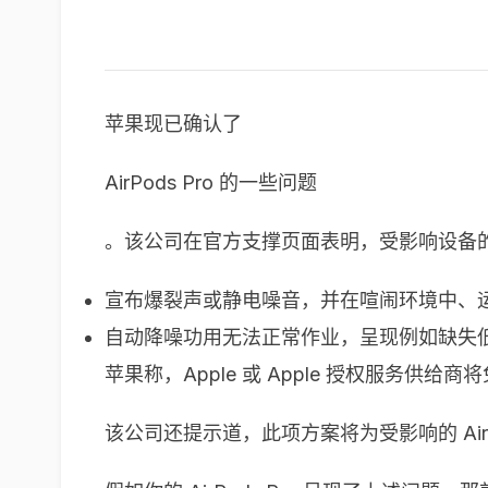
苹果现已确认了
AirPods Pro 的一些问题
。该公司在官方支撑页面表明，受影响设备的生产日
宣布爆裂声或静电噪音，并在喧闹环境中、
自动降噪功用无法正常作业，呈现例如缺失
苹果称，Apple 或 Apple 授权服务供给
该公司还提示道，此项方案将为受影响的 AirP