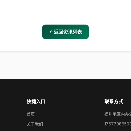
返回资讯列表
快捷入口
联系方式
首页
福州地区内办
关于我们
1767798650