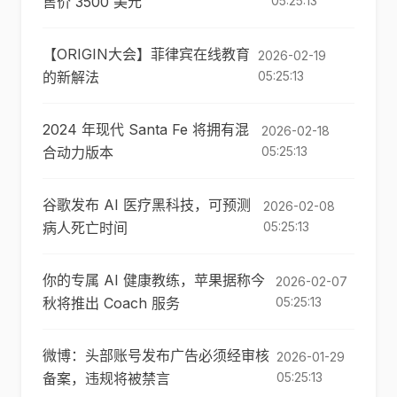
售价 3500 美元
05:25:13
【ORIGIN大会】菲律宾在线教育
2026-02-19
的新解法
05:25:13
2024 年现代 Santa Fe 将拥有混
2026-02-18
合动力版本
05:25:13
谷歌发布 AI 医疗黑科技，可预测
2026-02-08
病人死亡时间
05:25:13
你的专属 AI 健康教练，苹果据称今
2026-02-07
秋将推出 Coach 服务
05:25:13
微博：头部账号发布广告必须经审核
2026-01-29
备案，违规将被禁言
05:25:13