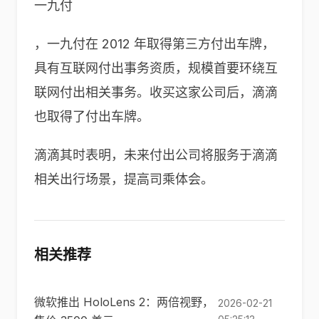
一九付
，一九付在 2012 年取得第三方付出车牌，
具有互联网付出事务资质，规模首要环绕互
联网付出相关事务。收买这家公司后，滴滴
也取得了付出车牌。
滴滴其时表明，未来付出公司将服务于滴滴
相关出行场景，提高司乘体会。
相关推荐
微软推出 HoloLens 2：两倍视野，
2026-02-21