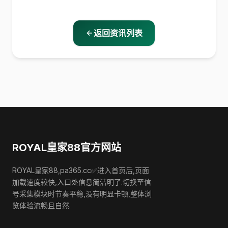
返回资讯列表
ROYAL皇家88官方网站
ROYAL皇家88,pa365.cc✅进入首页后,页面
加载速度较快,入口处信息简洁明了.切换至信
号采集模块时节奏平稳,没有明显卡顿,整体浏
览体验流畅且自然.