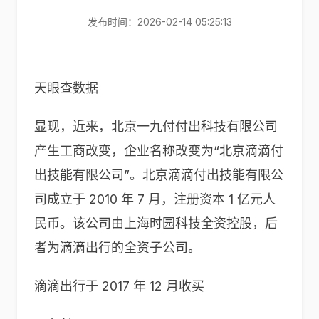
发布时间：2026-02-14 05:25:13
天眼查数据
显现，近来，北京一九付付出科技有限公司
产生工商改变，企业名称改变为“北京滴滴付
出技能有限公司”。北京滴滴付出技能有限公
司成立于 2010 年 7 月，注册资本 1 亿元人
民币。该公司由上海时园科技全资控股，后
者为滴滴出行的全资子公司。
滴滴出行于 2017 年 12 月收买