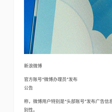
新浪微博
官方账号“微博办理员”发布
公告
称，微博用户特别是“头部账号”发布广告
别性。