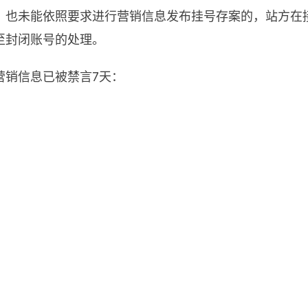
，也未能依照要求进行营销信息发布挂号存案的，站方在
至封闭账号的处理。
营销信息已被禁言7天：