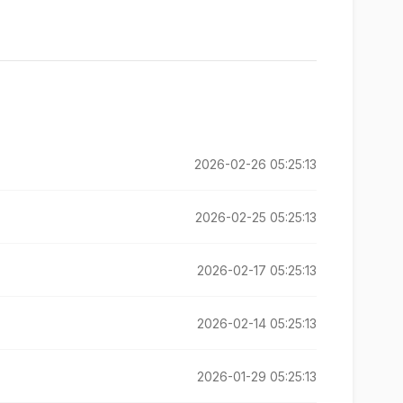
2026-02-26 05:25:13
2026-02-25 05:25:13
2026-02-17 05:25:13
2026-02-14 05:25:13
2026-01-29 05:25:13