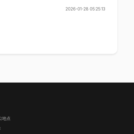
2026-01-28 05:25:13
公地点
3