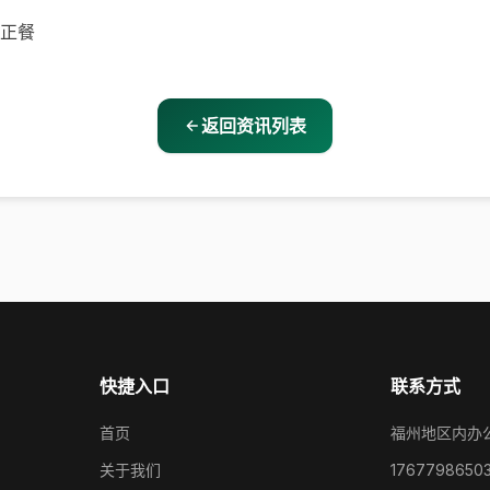
正餐
返回资讯列表
快捷入口
联系方式
首页
福州地区内办
关于我们
1767798650