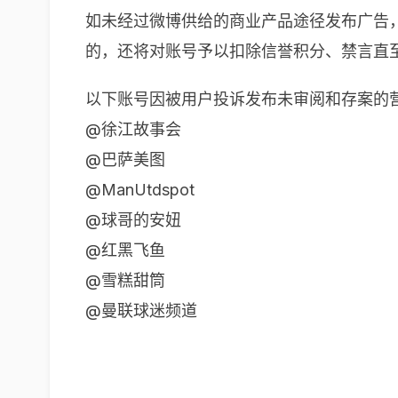
如未经过微博供给的商业产品途径发布广告
的，还将对账号予以扣除信誉积分、禁言直
以下账号因被用户投诉发布未审阅和存案的
@徐江故事会
@巴萨美图
@ManUtdspot
@球哥的安妞
@红黑飞鱼
@雪糕甜筒
@曼联球迷频道