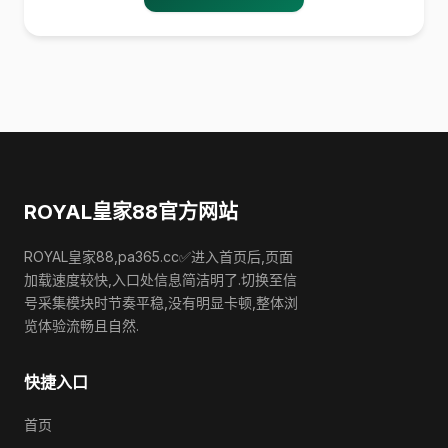
ROYAL皇家88官方网站
ROYAL皇家88,pa365.cc✅进入首页后,页面
加载速度较快,入口处信息简洁明了.切换至信
号采集模块时节奏平稳,没有明显卡顿,整体浏
览体验流畅且自然.
快捷入口
首页