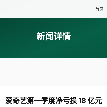
首页
新闻详情
爱奇艺第一季度净亏损 18 亿元