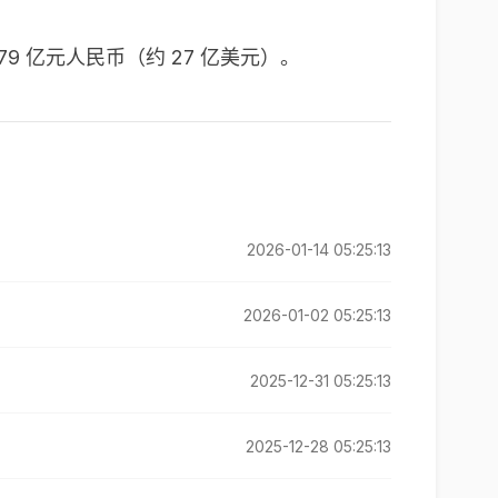
79 亿元人民币（约 27 亿美元）。
2026-01-14 05:25:13
2026-01-02 05:25:13
2025-12-31 05:25:13
2025-12-28 05:25:13