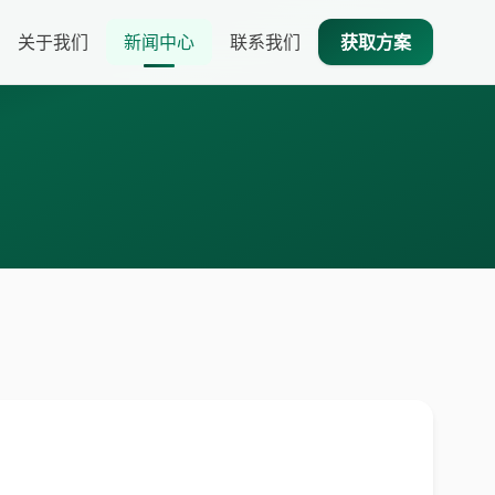
关于我们
新闻中心
联系我们
获取方案