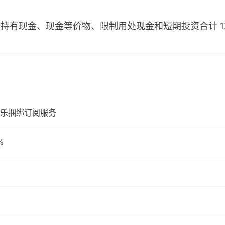
，爱奇艺持有现金、现金等价物、限制用处现金和短期投资合计 1
音乐捆绑订阅服务
%