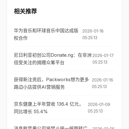
相关推荐
华为音乐和环球音乐中国达成版
2026-01-18
权合作
05:25:13
尼日利亚初创公司Donate.ng：在非洲
2026-01-17
倍受关注的捐赠众筹平台
05:25:13
获得新注资后，Packworks想为更多
2026-01-16
路边小店提供AI营销服务
05:25:13
京东健康上半年营收 136.4 亿元，
2026-01-09
同比增长 55.4%
05:25:13
消息称苹果公司将禁止摇一摇跳转广
2026-01-05