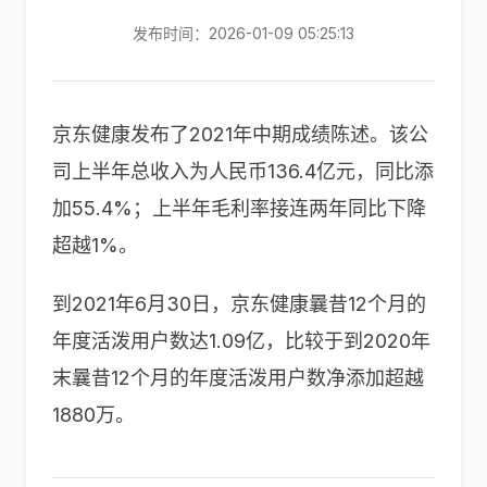
发布时间：2026-01-09 05:25:13
京东健康发布了2021年中期成绩陈述。该公
司上半年总收入为人民币136.4亿元，同比添
加55.4%；上半年毛利率接连两年同比下降
超越1%。
到2021年6月30日，京东健康曩昔12个月的
年度活泼用户数达1.09亿，比较于到2020年
末曩昔12个月的年度活泼用户数净添加超越
1880万。