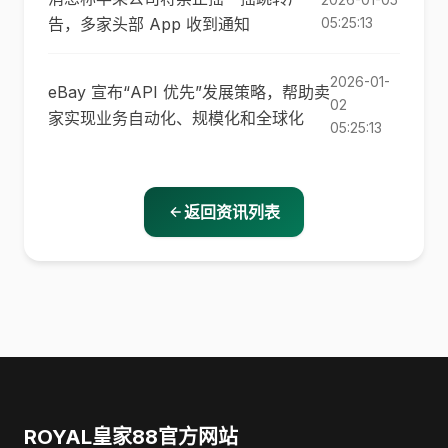
告，多家头部 App 收到通知
05:25:13
2026-01-
eBay 宣布“API 优先”发展策略，帮助卖
02
家实现业务自动化、规模化和全球化
05:25:13
返回资讯列表
ROYAL皇家88官方网站