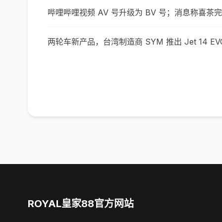
哔哩哔哩视频 AV 号升级为 BV 号；消息称喜茶完成
两轮车新产品，台湾制造商 SYM 推出 Jet 14 E
ROYAL皇家88官方网站