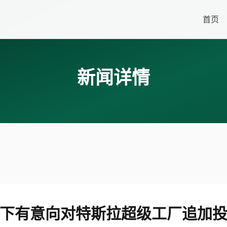
首页
新闻详情
下有意向对特斯拉超级工厂追加