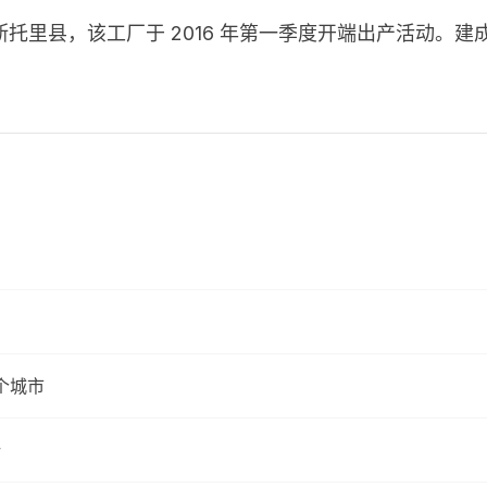
托里县，该工厂于 2016 年第一季度开端出产活动。
个城市
势