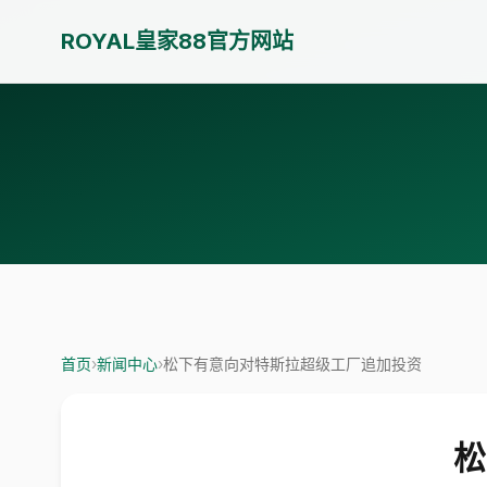
ROYAL皇家88官方网站
首页
›
新闻中心
›
松下有意向对特斯拉超级工厂追加投资
松