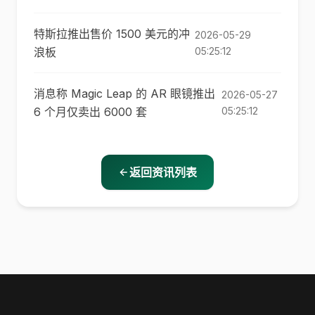
特斯拉推出售价 1500 美元的冲
2026-05-29
浪板
05:25:12
消息称 Magic Leap 的 AR 眼镜推出
2026-05-27
6 个月仅卖出 6000 套
05:25:12
返回资讯列表