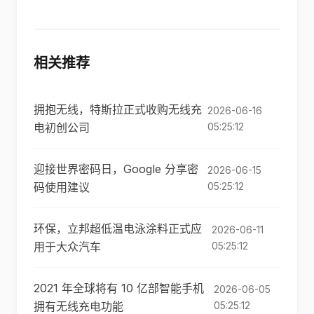
相关推荐
拥抱无线，特斯拉正式收购无线充
2026-06-16
电初创公司
05:25:12
迎接世界密码日，Google 分享密
2026-06-15
码使用建议
05:25:12
环保，立邦超低温电泳涂料正式应
2026-06-11
用于大众汽车
05:25:12
2021 年全球将有 10 亿部智能手机
2026-06-05
拥有无线充电功能
05:25:12