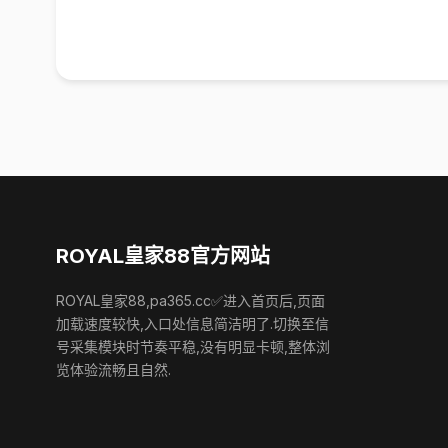
ROYAL皇家88官方网站
ROYAL皇家88,pa365.cc✅进入首页后,页面
加载速度较快,入口处信息简洁明了.切换至信
号采集模块时节奏平稳,没有明显卡顿,整体浏
览体验流畅且自然.