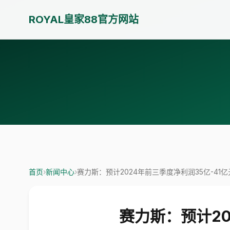
ROYAL皇家88官方网站
首页
›
新闻中心
›
赛力斯：预计2024年前三季度净利润35亿-41
赛力斯：预计20