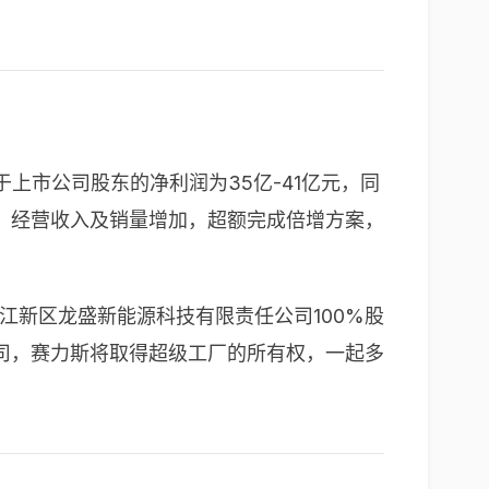
属于上市公司股东的净利润为35亿-41亿元，同
明，经营收入及销量增加，超额完成倍增方案，
两江新区龙盛新能源科技有限责任公司100%股
司，赛力斯将取得超级工厂的所有权，一起多