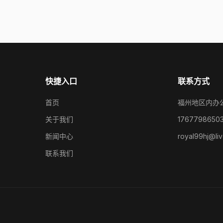
快捷入口
联系方式
首页
福州地区内办
关于我们
1767798650
新闻中心
royal99hj@li
联系我们