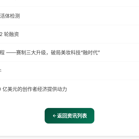
行活体检测
2 轮融资
启程 ——赛制三大升级，破局美妆科技“融时代”
件
 780 亿美元的创作者经济提供动力
返回资讯列表