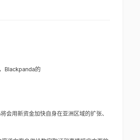
ackpanda的
lackpanda将会用新资金加快自身在亚洲区域的扩张、