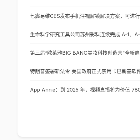
七鑫易维CES发布手机注视解锁解决方案，可进
生命科学研究工具公司苏州彩科连续完成 A-1、A-
第三届“欧莱雅BIG BANG美妆科技创造营”全新
特朗普签署新法令 美国政府正式禁用卡巴斯基软
App Annie：到 2025 年，视频直播将为价值