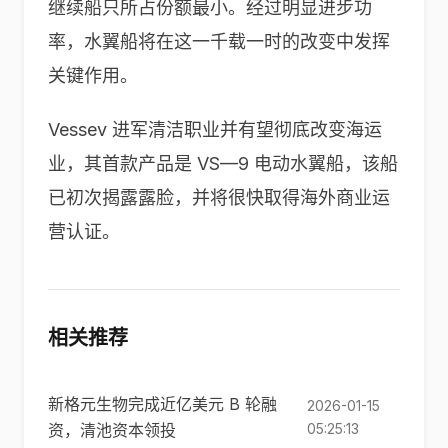
继续船只所占份额最小。经过明显进步功
率，水翼船将在这一千载一时的改变中发挥
关键作用。
Vessev 进军清洁职业并有望彻底改变海运
业，其首款产品是 VS—9 电动水翼船，该船
已初次揭露露脸，并将很快取得海外商业运
营认证。
相关推荐
新格元生物完成近亿美元 B 轮融
2026-01-15
资，清池资本领投
05:25:13