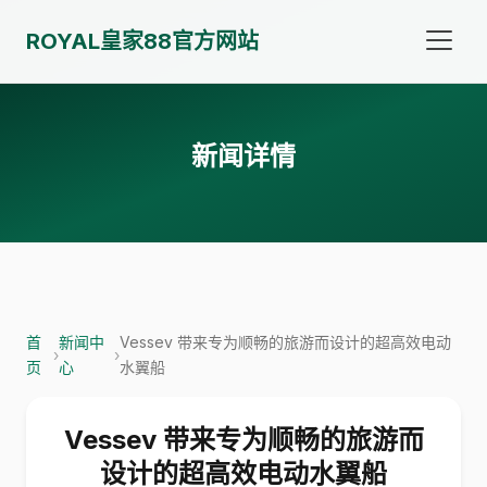
ROYAL皇家88官方网站
新闻详情
首
新闻中
Vessev 带来专为顺畅的旅游而设计的超高效电动
›
›
页
心
水翼船
Vessev 带来专为顺畅的旅游而
设计的超高效电动水翼船