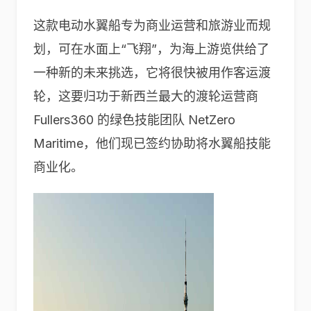
这款电动水翼船专为商业运营和旅游业而规
划，可在水面上“飞翔”，为海上游览供给了
一种新的未来挑选，它将很快被用作客运渡
轮，这要归功于新西兰最大的渡轮运营商
Fullers360 的绿色技能团队 NetZero
Maritime，他们现已签约协助将水翼船技能
商业化。