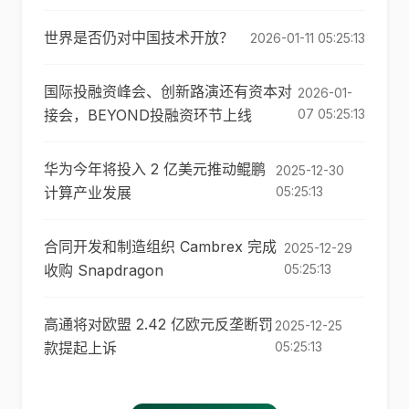
世界是否仍对中国技术开放？
2026-01-11 05:25:13
国际投融资峰会、创新路演还有资本对
2026-01-
接会，BEYOND投融资环节上线
07 05:25:13
华为今年将投入 2 亿美元推动鲲鹏
2025-12-30
计算产业发展
05:25:13
合同开发和制造组织 Cambrex 完成
2025-12-29
收购 Snapdragon
05:25:13
高通将对欧盟 2.42 亿欧元反垄断罚
2025-12-25
款提起上诉
05:25:13