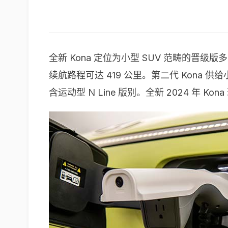
全新 Kona 定位为小型 SUV 范畴的
续航路程可达 419 公里。第二代 Kona
含运动型 N Line 版别。全新 2024 年 Ko