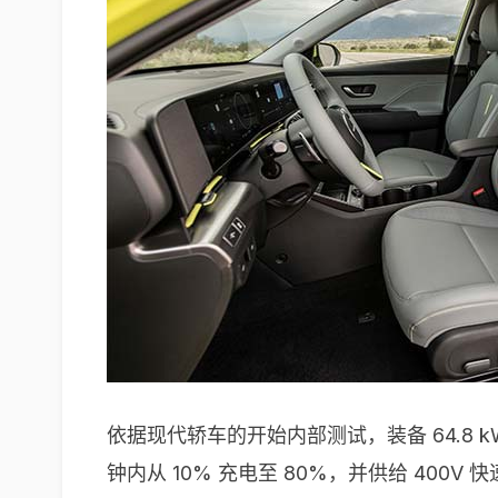
依据现代轿车的开始内部测试，装备 64.8 kW
钟内从 10% 充电至 80%，并供给 400