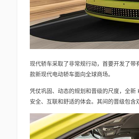
现代轿车采取了非常规行动，首要开发了带有电气
款新现代电动轿车面向全球商场。
凭仗巩固、动态的规划和晋级的尺度，全新 
安全、互联和舒适的体会。其间的晋级包含双 12.