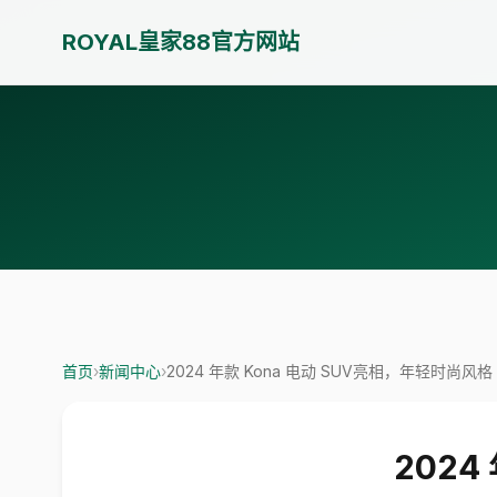
ROYAL皇家88官方网站
首页
›
新闻中心
›
2024 年款 Kona 电动 SUV亮相，年轻时尚风格
2024