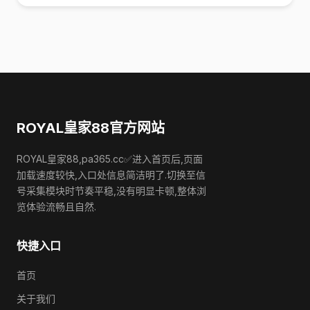
ROYAL皇家88官方网站
ROYAL皇家88,pa365.cc✅进入首页后,页面
加载速度较快,入口处信息简洁明了.切换至信
号采集模块时节奏平稳,没有明显卡顿,整体浏
览体验流畅且自然.
快捷入口
首页
关于我们