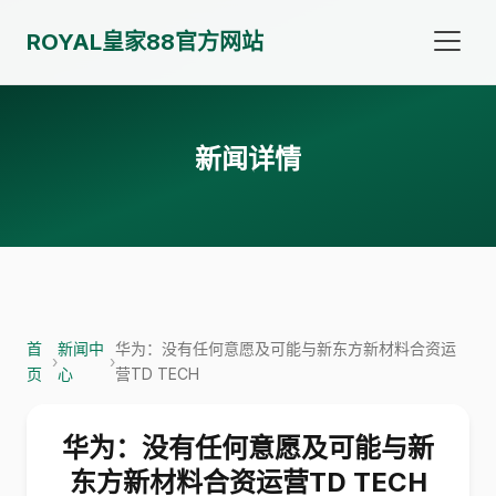
ROYAL皇家88官方网站
新闻详情
首
新闻中
华为：没有任何意愿及可能与新东方新材料合资运
›
›
页
心
营TD TECH
华为：没有任何意愿及可能与新
东方新材料合资运营TD TECH