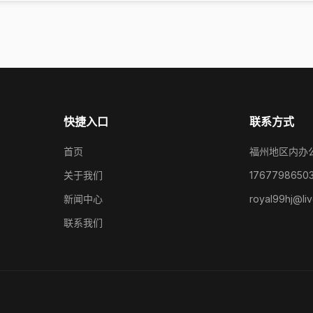
快捷入口
联系方式
首页
福州地区内办
关于我们
1767798650
新闻中心
royal99hj@li
联系我们