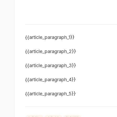
{{article_paragraph_1}}
{{article_paragraph_2}}
{{article_paragraph_3}}
{{article_paragraph_4}}
{{article_paragraph_5}}