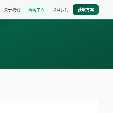
关于我们
新闻中心
联系我们
获取方案