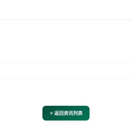
返回资讯列表