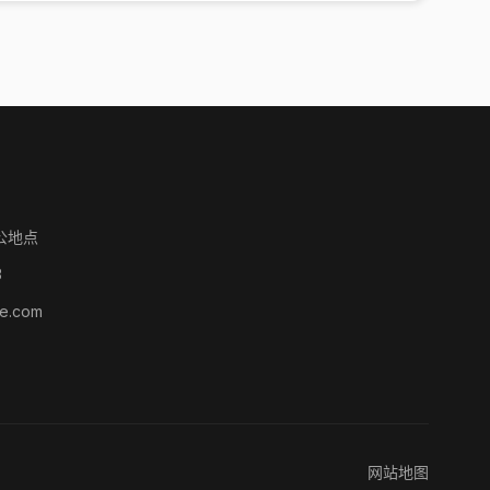
公地点
3
ve.com
网站地图