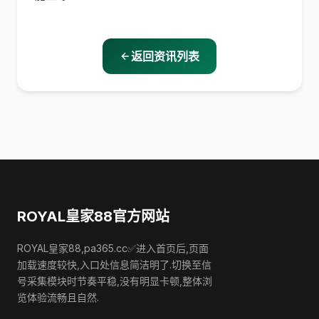
返回资讯列表
ROYAL皇家88官方网站
ROYAL皇家88,pa365.cc✅进入首页后,页面
加载速度较快,入口处信息简洁明了.切换至信
号采集模块时节奏平稳,没有明显卡顿,整体浏
览体验流畅且自然.