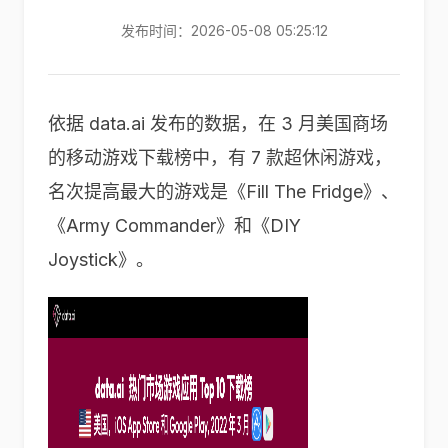
发布时间：2026-05-08 05:25:12
依据 data.ai 发布的数据，在 3 月美国商场
的移动游戏下载榜中，有 7 款超休闲游戏，
名次提高最大的游戏是《Fill The Fridge》、
《Army Commander》和《DIY
Joystick》。