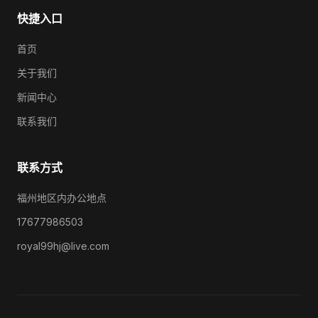
快捷入口
首页
关于我们
新闻中心
联系我们
联系方式
福州地区内办公地点
17677986503
royal99hj@live.com