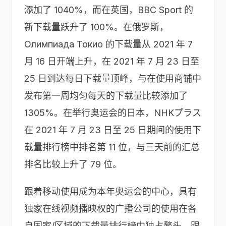
添加了 1040%，而在英国，BBC Sport 的
新下载量跃升了 100%。在俄罗斯，
Олимпиада Токио 的下载量从 2021 年 7
月 16 日开端上升，在 2021 年 7 月 23 日至
25 日到达每日下载量顶峰，与在使用商铺中
发布第一周均匀每天的下载量比较添加了
1305%。在举行奥运会的日本，NHKプラス
在 2021 年 7 月 23 日至 25 日期间的使用下
载量排行榜中排名第 11 位，与三天前的汇总
排名比较上升了 79 位。
跟着移动使用成为本年奥运会的中心，具有
独家在线视频播映权的广播公司的使用在各
自国家/区域的下载量排行榜中独占鳌头。跟