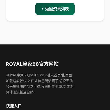
返回资讯列表
ROYAL皇家88官方网站
ROYAL皇家88,pa365.cc✅进入首页后,页面
加载速度较快,入口处信息简洁明了.切换至信
号采集模块时节奏平稳,没有明显卡顿,整体浏
览体验流畅且自然.
快捷入口