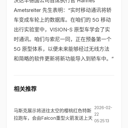
沃达丰德国公司首席执行官 Hannes
Ametsreiter 先生表明：“实时移动通讯将轿
车变成车轮上的数据库。在咱们的 5G 移动
出行实验室中，VISION-S 原型车学会了实
时通讯。咱们与索尼一同，正在预备第一个
5G 原型体系，以便未来能够经过无线方法
和简略的软件更新将新功能导入到轿车中。”
相关推荐
2026-02-
马斯克展示将送往太空的樱桃红色特斯
22
拉跑车，会由Falcon重型火箭发送上天
05:25:13