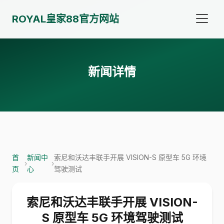
ROYAL皇家88官方网站
新闻详情
首
新闻中
索尼和沃达丰联手开展 VISION-S 原型车 5G 环境
›
›
页
心
驾驶测试
索尼和沃达丰联手开展 VISION-
S 原型车 5G 环境驾驶测试