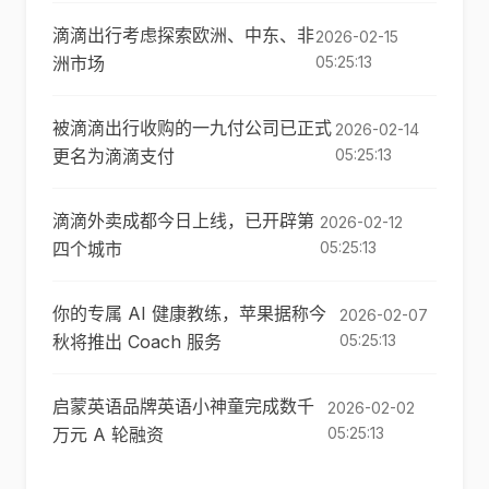
滴滴出行考虑探索欧洲、中东、非
2026-02-15
洲市场
05:25:13
被滴滴出行收购的一九付公司已正式
2026-02-14
更名为滴滴支付
05:25:13
滴滴外卖成都今日上线，已开辟第
2026-02-12
四个城市
05:25:13
你的专属 AI 健康教练，苹果据称今
2026-02-07
秋将推出 Coach 服务
05:25:13
启蒙英语品牌英语小神童完成数千
2026-02-02
万元 A 轮融资
05:25:13