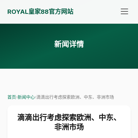
ROYAL皇家88官方网站
新闻详情
首页
›
新闻中心
›
滴滴出行考虑探索欧洲、中东、非洲市场
滴滴出行考虑探索欧洲、中东、
非洲市场