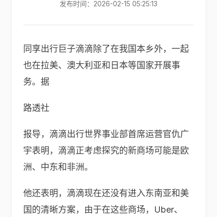
发布时间：2026-02-15 05:25:13
同享出行巨子滴滴除了在我国本乡外，一起
也在拉美、澳大利亚和日本等国家开展事
务。据
路透社
报导，滴滴出行世界事业部首席运营官仇广
宇表明，滴滴正考虑探究的新商场可能是欧
洲、中东和非洲。
他还表明，滴滴现在还没有进入东南亚和美
国的清晰方案，由于在这些商场，Uber、