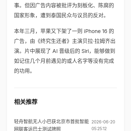
事。但因广告内容被批评为刻板化、陈腐的
国家形象，遭到泰国民众与议员的反对。
本年三月，苹果又下架了一则 iPhone 16 的
广告，由《终究生还者》主演贝拉·拉姆齐出
演。片中展现了 AI 晋级后的 Siri，能够做到
如记住几个月前遇见的或人名字等没有完成
的功用。
相关推荐
轻舟智航无人小巴获北京市首批智能
2026-06-20
网联客运巴士测试牌照
05:25:12