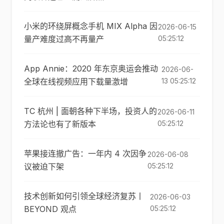
小米的环绕屏概念手机 MIX Alpha 因
2026-06-15
量产难度过高不再量产
05:25:12
App Annie：2020 年东京奥运会推动
2026-06-
全球在线视频应用下载量激增
13 05:25:12
TC 杭州 | 面朝各种下半场，投资人的
2026-06-11
方法论也有了新版本
05:25:12
苹果接连撤广告：一年内 4 次因争
2026-06-08
议被迫下架
05:25:12
技术创新如何引领全球经济复苏丨
2026-06-03
BEYOND 观点
05:25:12