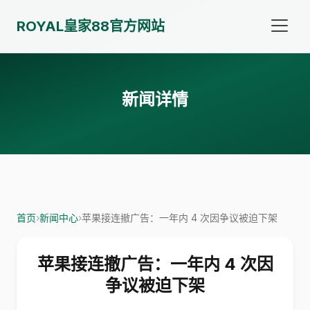
ROYAL皇家88官方网站
新闻详情
首页
›
新闻中心
›
苹果接连撤广告：一年内 4 次因争议被迫下架
苹果接连撤广告：一年内 4 次因
争议被迫下架