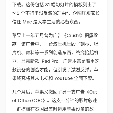
下载。这份包括 81 幅幻灯片的模板列出了
“45 个不行争辩反驳的理由”，企图压服家长
信任 Mac 是大学生活的必备东西。
苹果上一年五月曾为广告《Crush!》揭露致
歉。该广告中，一台液压机压毁了钢琴、唱
片机、颜料等一系列创造东西，终究抬起机
器，显露新款 iPad Pro。广告本意是着重这
款设备的创造才能，但引发了激烈反弹。苹
果终究将其从电视和 YouTube 全面下架。
几个月后，苹果又撤回了另一支广告《Out
of Office OOO》。这支十分钟的影片叙述
一群搭档在泰国出差时运用苹果设备的故